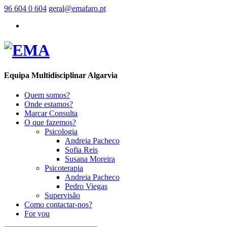
96 604 0 604
geral@emafaro.pt
Equipa Multidisciplinar Algarvia
Quem somos?
Onde estamos?
Marcar Consulta
O que fazemos?
Psicologia
Andreia Pacheco
Sofia Reis
Susana Moreira
Psicoterapia
Andreia Pacheco
Pedro Viegas
Supervisão
Como contactar-nos?
For you