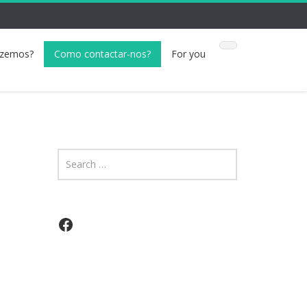
azemos?
Como contactar-nos?
For you
Facebook