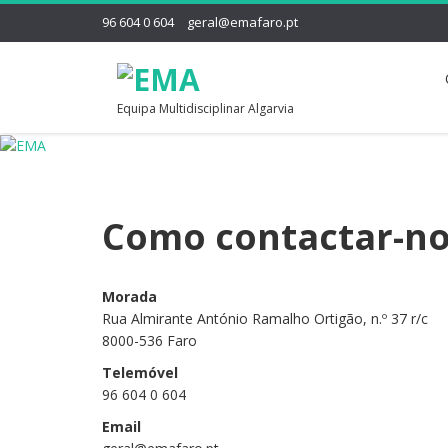
96 604 0 604
geral@emafaro.pt
Equipa Multidisciplinar Algarvia
Como contactar-no
Morada
Rua Almirante António Ramalho Ortigão, n.º 37 r/c
8000-536 Faro
Telemóvel
96 604 0 604
Email