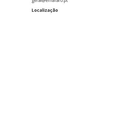
geral@emafaro.pt
Localização