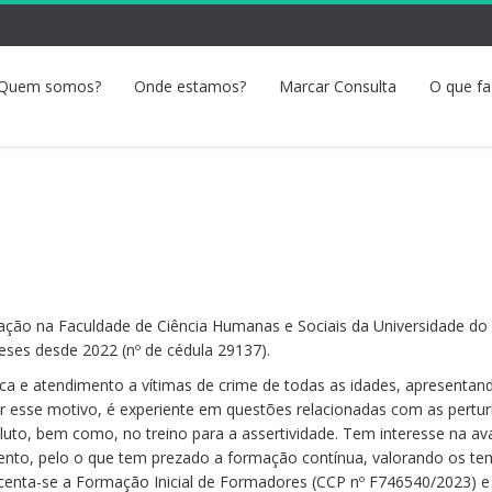
Quem somos?
Onde estamos?
Marcar Consulta
O que f
ação na Faculdade de Ciência Humanas e Sociais da Universidade do 
ses desde 2022 (nº de cédula 29137).
gica e atendimento a vítimas de crime de todas as idades, apresentan
or esse motivo, é experiente em questões relacionadas com as pertu
luto, bem como, no treino para a assertividade. Tem interesse na av
ento, pelo o que tem prezado a formação contínua, valorando os te
scenta-se a Formação Inicial de Formadores (CCP nº F746540/2023) e