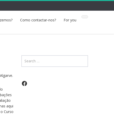
azemos?
Como contactar-nos?
For you
Algarve.
Facebook
do
rbações
aliação
mas aqui
 o Curso