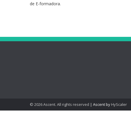
de E-formadora.
R. Almirante António Ramalho
Ortigão, 37 r/c, 8000-536 Faro
(Chamada para a rede móvel
nacional: 96 604 0 604)
© 2026 Ascent. All rights reserved
|
Ascent by
HyScaler