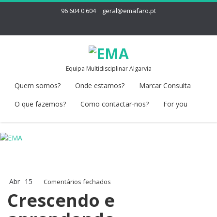
96 604 0 604
geral@emafaro.pt
Equipa Multidisciplinar Algarvia
Quem somos?
Onde estamos?
Marcar Consulta
O que fazemos?
Como contactar-nos?
For you
Abr
15
em
Comentários fechados
Crescendo
Crescendo e
e
aprendendo