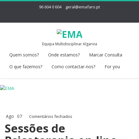
96 604 0 604
geral@emafaro.pt
Equipa Multidisciplinar Algarvia
Quem somos?
Onde estamos?
Marcar Consulta
O que fazemos?
Como contactar-nos?
For you
Ago
07
em
Comentários fechados
Sessões
Sessões de
de
Psicoterapia