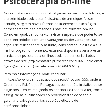
Psicoterapia on-line
on-
line
As circunstâncias do mundo atual geram novas possibilidades, e
a proximidade pode estar à distância de um clique. Neste
sentido, surgiram novas formas de intervenção psicológica,
nomeadamente não presenciais mas em formato on-line.
Como em qualquer contexto, existem aspetos que poderão ser
por si entendidos com uma vantagem ou desvantagem. Se
depois de refletir sobre o assunto, considerar que esta é a sua
melhor opção no momento, estamos disponíveis para prestar
serviços de psicoterapia on-line, podendo ser contactados
através do site (http://emafaro.pt/marcar-consulta/), pelo email
(geral@emafaro.pt) ou telemóvel (96 604 0 604).
Para mais informações, pode consultar:
– https://www.ordemdospsicologos.pt/pt/noticia/1555, onde a
Ordem dos Psicólogos Portugueses tomou já a iniciativa de se
dirigir aos utentes realçando os principais cuidados a ter, como
assegurar as qualificações do profissional selecionado e
garantir a salvaguarda das questões éticas e de
confidencialidade;