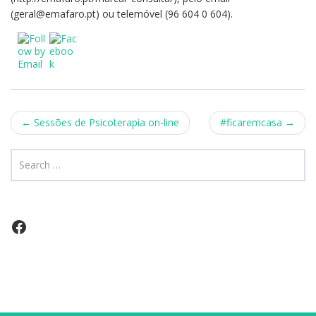
(geral@emafaro.pt) ou telemóvel (96 604 0 604).
Post
←
Sessões de Psicoterapia on-line
#ficaremcasa
→
navigation
Facebook