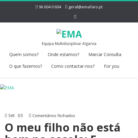
96 604 0 604
geral@emafaro.pt
Equipa Multidisciplinar Algarvia
Quem somos?
Onde estamos?
Marcar Consulta
O que fazemos?
Como contactar-nos?
For you
Set
03
em
Comentários fechados
O
O meu filho não está
meu
filho