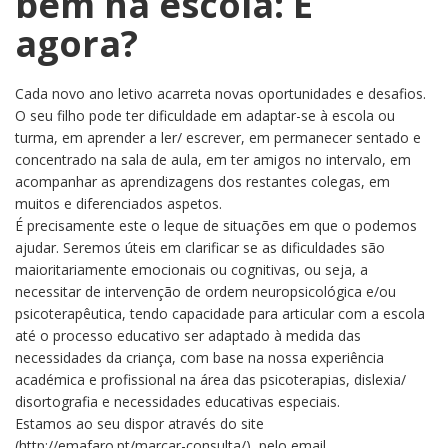
bem na escola: E
não
agora?
está
bem
na
Cada novo ano letivo acarreta novas oportunidades e desafios.
escola:
O seu filho pode ter dificuldade em adaptar-se à escola ou
E
agora?
turma, em aprender a ler/ escrever, em permanecer sentado e
concentrado na sala de aula, em ter amigos no intervalo, em
acompanhar as aprendizagens dos restantes colegas, em
muitos e diferenciados aspetos.
É precisamente este o leque de situações em que o podemos
ajudar. Seremos úteis em clarificar se as dificuldades são
maioritariamente emocionais ou cognitivas, ou seja, a
necessitar de intervenção de ordem neuropsicológica e/ou
psicoterapêutica, tendo capacidade para articular com a escola
até o processo educativo ser adaptado à medida das
necessidades da criança, com base na nossa experiência
académica e profissional na área das psicoterapias, dislexia/
disortografia e necessidades educativas especiais.
Estamos ao seu dispor através do site
(http://emafaro.pt/marcar-consulta/), pelo email