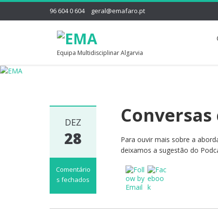
96 604 0 604
geral@emafaro.pt
Equipa Multidisciplinar Algarvia
Conversas 
DEZ
28
Para ouvir mais sobre a abord
deixamos a sugestão do Podca
Comentário
s fechados
em
Conversas
com