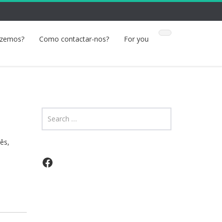
azemos?
Como contactar-nos?
For you
ês,
Facebook