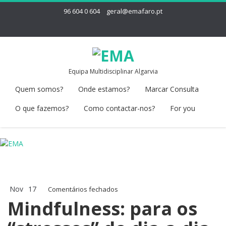
96 604 0 604
geral@emafaro.pt
Equipa Multidisciplinar Algarvia
Quem somos?
Onde estamos?
Marcar Consulta
O que fazemos?
Como contactar-nos?
For you
Nov
17
em
Comentários fechados
Mindfulness:
Mindfulness: para os
para
os