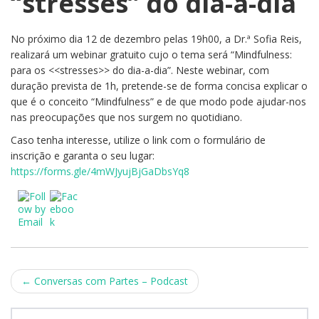
“stresses” do dia-a-dia
“stresses”
do
dia-
No próximo dia 12 de dezembro pelas 19h00, a Dr.ª Sofia Reis,
a-
realizará um webinar gratuito cujo o tema será “Mindfulness:
dia
para os <<stresses>> do dia-a-dia”. Neste webinar, com
duração prevista de 1h, pretende-se de forma concisa explicar o
que é o conceito “Mindfulness” e de que modo pode ajudar-nos
nas preocupações que nos surgem no quotidiano.
Caso tenha interesse, utilize o link com o formulário de
inscrição e garanta o seu lugar:
https://forms.gle/4mWJyujBjGaDbsYq8
Post
←
Conversas com Partes – Podcast
navigation